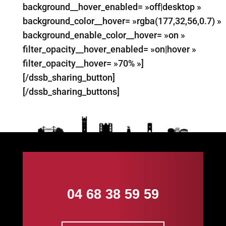
background__hover_enabled= »off|desktop »
background_color__hover= »rgba(177,32,56,0.7) »
background_enable_color__hover= »on »
filter_opacity__hover_enabled= »on|hover »
filter_opacity__hover= »70% »]
[/dssb_sharing_button]
[/dssb_sharing_buttons]
04 68 38 59 59